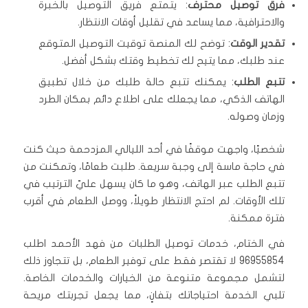
فرق توصيل محترف
: يتمتع فريق التوصيل بالخبرة
والاحترافية، مما يساعد في تقليل أوقات الانتظار.
تقدير الوقت
: توضح لك المنصة توقيت التوصيل المتوقع
عند طلبك، مما يتيح لك تخطيط وقتك بشكل أفضل.
تتبع الطلب
: يمكنك تتبع حالة طلبك من خلال تطبيق
الهاتف الذكي، مما يجعلك على اطلاع دائم بمكان الطرد
وزمان وصوله.
شخصيًا، واجهت موقفًا في أحد الليالي المزدحمة حيث كنت
في حاجة ماسة إلى وجبة سريعة. طلبت طعامًا، وتمكنت من
تتبع الطلب عبر الهاتف، وهو ما كان يسهل عليّ الترتيب في
تلك الأوقات. لم احتج الانتظار طويلاً، ووصل الطعام في أقرب
فترة ممكنة.
في الختام، خدمات توصيل الطلبات من فهد الأحمد اطلب
96955854 لا تقتصر فقط على توفير الطعام، بل تتجاوز ذلك
لتشمل مجموعة متنوعة من الخيارات والخدمات الخاصة.
تلبي الخدمة احتياجاتك بتفانٍ، مما يجعل تجربتك مريحة