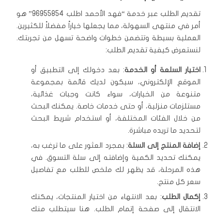
تقديم الطلب عبر خدمة “فهد الأحمد اطلب 96955854” هو
أمر في منتهى السهولة، مما يجعلها خياراً مفضلاً للكثيرين.
العملية بسيطة وتتضمن خطوات واضحة تسهل من تجربتك.
لنستعرض كيفية تقديم الطلب:
اختيار السلعة أو الخدمة
: بعد دخولك إلى التطبيق أو
الموقع الإلكتروني، سيكون لديك قائمة بمجموعة
متنوعة من الخيارات، سواء كانت وجبات غذائية،
مستلزمات منزلية، أو حتى خدمات خاصة. يمكنك البحث
من خلال الفئات المختلفة، أو استخدام شريط البحث
لتحديد ما تريده مباشرة.
إضافة المنتج إلى السلة
: بمجرد العثور على ما ترغب به،
يمكنك تحديد الكمية وإضافته إلى سلة التسوق. في
هذه المرحلة، قد يظهر لك ملخص للطلب مع تفاصيل
سعر كل منتج.
إكمال الطلب
: بعد الانتهاء من اختيار المنتجات، يمكنك
الانتقال إلى صفحة إتمام الطلب. هنا سيتطلب منك