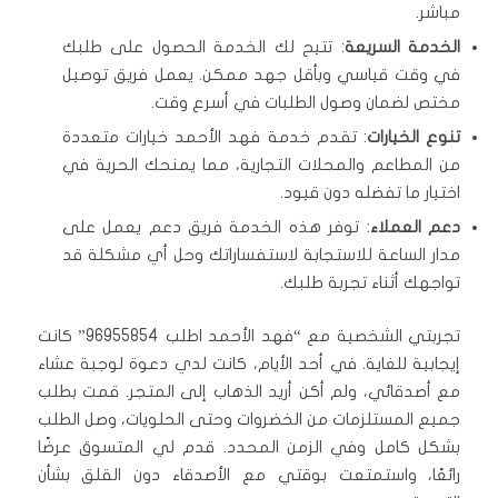
مباشر.
الخدمة السريعة
: تتيح لك الخدمة الحصول على طلبك
في وقت قياسي وبأقل جهد ممكن. يعمل فريق توصيل
مختص لضمان وصول الطلبات في أسرع وقت.
تنوع الخيارات
: تقدم خدمة فهد الأحمد خيارات متعددة
من المطاعم والمحلات التجارية، مما يمنحك الحرية في
اختيار ما تفضله دون قيود.
دعم العملاء
: توفر هذه الخدمة فريق دعم يعمل على
مدار الساعة للاستجابة لاستفساراتك وحل أي مشكلة قد
تواجهك أثناء تجربة طلبك.
تجربتي الشخصية مع “فهد الأحمد اطلب 96955854” كانت
إيجابية للغاية. في أحد الأيام، كانت لدي دعوة لوجبة عشاء
مع أصدقائي، ولم أكن أريد الذهاب إلى المتجر. قمت بطلب
جميع المستلزمات من الخضروات وحتى الحلويات، وصل الطلب
بشكل كامل وفي الزمن المحدد. قدم لي المتسوق عرضًا
رائعًا، واستمتعت بوقتي مع الأصدقاء دون القلق بشأن