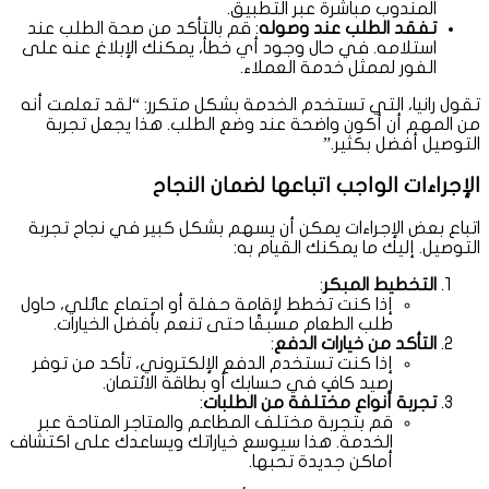
المندوب مباشرة عبر التطبيق.
تفقد الطلب عند وصوله
: قم بالتأكد من صحة الطلب عند
استلامه. في حال وجود أي خطأ، يمكنك الإبلاغ عنه على
الفور لممثل خدمة العملاء.
تقول رانيا، التي تستخدم الخدمة بشكل متكرر: “لقد تعلمت أنه
من المهم أن أكون واضحة عند وضع الطلب. هذا يجعل تجربة
التوصيل أفضل بكثير.”
الإجراءات الواجب اتباعها لضمان النجاح
اتباع بعض الإجراءات يمكن أن يسهم بشكل كبير في نجاح تجربة
التوصيل. إليك ما يمكنك القيام به:
التخطيط المبكر
:
إذا كنت تخطط لإقامة حفلة أو اجتماع عائلي، حاول
طلب الطعام مسبقًا حتى تنعم بأفضل الخيارات.
التأكد من خيارات الدفع
:
إذا كنت تستخدم الدفع الإلكتروني، تأكد من توفر
رصيد كافٍ في حسابك أو بطاقة الائتمان.
تجربة أنواع مختلفة من الطلبات
:
قم بتجربة مختلف المطاعم والمتاجر المتاحة عبر
الخدمة. هذا سيوسع خياراتك ويساعدك على اكتشاف
أماكن جديدة تحبها.