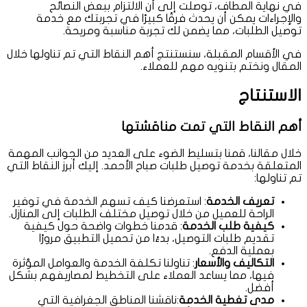
في نهاية المطاف، توصلت إلى أن الالتزام ببعض النصائح
والإجراءات يمكن أن يحدث فرقًا كبيرًا في تجربتك مع خدمة
توصيل الطلبات، مما يضمن لك تجربة مناسبة ومريحة.
في الأقسام المقبلة، سنستنتج أهم النقاط التي تم تناولها خلال
المقال ونختم بتنويه مهم للعملاء.
الاستنتاج
أهم النقاط التي تمت مناقشتها
خلال مقالنا، قمنا بتسليط الضوء على العديد من الجوانب المهمة
المتعلقة بخدمة توصيل طلبات صباح الأحمد. إليك أبرز النقاط التي
تم تناولها:
تعريف الخدمة
: استعرضنا كيف تسهم الخدمة في توفير
الراحة للعميل من خلال توصيل مختلف الطلبات إلى المنازل.
كيفية طلب الخدمة
: قدمنا خطوات واضحة حول كيفية
تقديم طلبات التوصيل، بدءًا من تحميل التطبيق مرورًا
بعملية الدفع.
التكاليف والأسعار
: تناولنا تكلفة الخدمة والعوامل المؤثرة
فيها، مما يساعد العملاء على التخطيط لمصاريفهم بشكل
أفضل.
مدى تغطية الخدمة
:ناقشنا المناطق الجغرافية التي