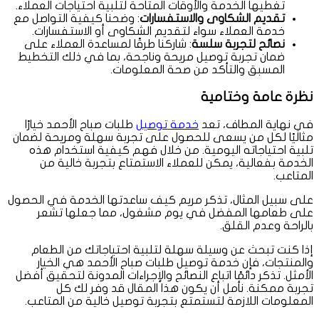
تغطيها الخدمة والأوقات المتاحة لتلبية احتياجات العملاء.
تقديم الشكاوى والاستفسارات
: وضحنا كيفية التواصل مع
خدمة العملاء سواء لتقديم الشكاوى أو الاستفسارات.
نصائح لتجربة سلسة
: شاركنا طرقًا لمساعدة العملاء على
ضمان تجربة توصيل مريحة وناجحة، بما في ذلك التخطيط
المسبق والتأكد من صحة المعلومات.
نظرة عامة وختامية
في نهاية المطاف، تعد
خدمة توصيل
طلبات صباح الأحمد خيارًا
مثاليًا لكل من يسعى للحصول على تجربة سهلة ومريحة لضمان
تلبية احتياجاته اليومية. من خلال فهم كيفية استخدام هذه
الخدمة بفعالية، يمكن للعملاء الاستمتاع بتجربة خالية من
المتاعب.
على سبيل المثال، تذكر مريم كيف ساعدتها الخدمة في الحصول
على طعامها المفضل في يوم مشغول، مما جعلها تشعر
بالراحة وعدم القلق.
إذا كنت تبحث عن وسيلة سهلة لتلبية احتياجاتك من الطعام
والمنتجات، فإن خدمة توصيل طلبات صباح الأحمد هي الخيار
الأمثل. تذكر دائمًا اتباع النصائح والإجراءات المدونة لتحقيق أفضل
تجربة ممكنة. نأمل أن يكون هذا المقال قد وفر لك كل
المعلومات اللازمة لتستمتع بتجربة توصيل خالية من المتاعب.