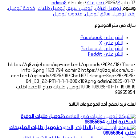
17 يناير، 2025
2 تعليقات
/
/
بواسطة
admin2
وسوم
توصيل اغراض
,
توصيل سريع
,
توصيل طلبات
,
خدمة توصيل
,
رقم توصيل
,
سائق توصيل
,
مندوب توصيل
شارك في نشر الموضوع
انشر على Facebook
انشر على X
انشر على Pinterest
انشر على Reddit
https://q8zajel.com/wp-content/uploads/2024/12/More-
Info-5.png
1123
794
admin2
https://q8zajel.com/wp-
content/uploads/2025/09/ChatGPT-Image-Sep-26-2025-
04_30_22-PM-1-1-1-300x109.png
admin2
2025-01-17
2025-01-17 19:06:19
19:06:19
توصيل طلبات صباح الاحمد اطلب
96955854
لعلك تريد تصفح أحد الموضوعات التالية
توصيل طلبات الوفرة
السكنية اطلب 96955854
توصيل طلبات الصليبخات
اطلب 96955854