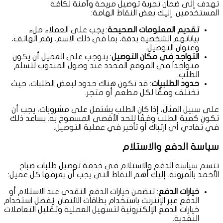
تهدف إلى ضمان تجربة توصيل مريحة وآمنة لكافة
المستخدمين. إليك بعض النقاط الهامة:
تقديم المعلومات الصحيحة
: يجب على العملاء ملء
بياناتهم الشخصية بدقة، بما في ذلك الاسم، رقم الهاتف،
وعنوان التوصيل.
التواجد في مكان التوصيل
: يتوجب على العميل أن يكون
متواجداً في الموقع المحدد عند وصول المندوب لتسلم
الطلب.
حدود الطلبيات
: قد تكون هناك حدود لبعض الطلبات، حيث
تختلف وفقًا لكل مطعم أو متجر.
على سبيل المثال، إذا كان الطلب يشتمل على مشروبات، يجب أن
تكون كمية الطلب وفقًا للحد الأقصى المسموح به. يساعد ذلك
في تفادي أي ارتباك أو تأخير في عملية التوصيل.
سياسة الدفع والاستلام
تتسم سياسة الدفع والاستلام في خدمة توصيل طلبات صباح
الأحمد بالمرونة. إليك أهم النقاط التي يجب أن يعرفها كل عميل:
خيارات الدفع
: تتضمن خيارات الدفع النقدي عند الاستلام أو
الدفع عبر الإنترنت باستخدام بطاقات الائتمان. يُفضل استخدام
خيارات الدفع الإلكترونية لتسهيل العملية وتقليل التعاملات
النقدية.