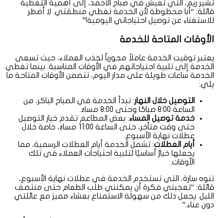
تُشير ريم، التي تعيش في صباح الأحمد، إلى أهمية التغطية
قائلة: “أنا محظوظة لأن الخدمة تغطي منطقتي. لا أضطر
للاستغناء عن توصيل احتياجاتي اليومية!”
الأوقات المتاحة للخدمة
يعتبر توقيت الخدمة عاملاً محورياً لجذب العملاء، حيث تسعى
الخدمة إلى تلبية احتياجاتهم في الأوقات المناسبة. بينما تغطي
الخدمة ساعات طويلة على مدار اليوم، تتضمن الأوقات المتاحة ما
يلي:
التوصيل خلال النهار
: تبدأ الخدمة في الصباح الباكر، من
الساعة 8:00 صباحًا وحتى 8:00 مساءً.
خدمة توصيل المساء
: بعض المطاعم تقدم خيار التوصيل
حتى وقت متأخر، حتى الساعة 11:00 مساءً، خاصة خلال
عطلات نهاية الأسبوع.
أيام العطلات
: تشمل الخدمة أيام العطلات الرسمية، مما
يجعلها خيارً أساسيًا لتلبية احتياجات العملاء في تلك
الأوقات.
تنوه سارة، التي تستخدم الخدمة في عطلات نهاية الأسبوع،
قائلة: “تعجبني فكرة أن يمكنني طلب الطعام حتى منتصف
الليل. يجعل ذلك من سهولة الاستمتاع بعشاء مميز مع عائلتي
دون عناء.”