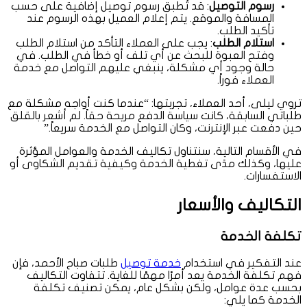
رسوم التوصيل
: قد تُطبق رسوم توصيل إضافية على حسب
المسافة والموقع. يتم إعلام العميل بهذه الرسوم عند
تأكيد الطلب.
استلام الطلب
: يجب على العملاء التأكد من استلام الطلب
وفتح العبوة للبحث عن أي تلف أو خطأ في الطلب. في
حالة وجود أي مشكلة، ينبغي عليهم التواصل مع خدمة
العملاء فوراً.
تروي ليلى، أحد العملاء، تجربتها: “عندما كنت أواجه مشكلة مع
طلباتي السابقة، كانت سياسة الدفع مريحة حقاً. لم أشعر بالقلق
حين دفعت عبر الإنترنت، وكان التواصل مع الخدمة سريعاً.”
في الأقسام التالية، سنتناول تكاليف الخدمة والعوامل المؤثرة
عليها، وكذلك مدَى تغطية الخدمة وكيفية تقديم الشكاوى أو
الاستفسارات.
التكاليف والأسعار
تكلفة الخدمة
عند التفكير في استخدام
خدمة توصيل
طلبات صباح الأحمد، فإن
فهم تكلفة الخدمة يعد أمرًا مهمًا للغاية. تتفاوت التكاليف
بحسب عدة عوامل، ولكن بشكل عام، يمكن تصنيف تكلفة
الخدمة كما يلي: