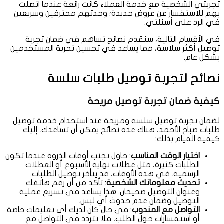
تجربتي الشخصية مع خدمة العملاء كانت رائعة عندما اتصلت
بهم للاستفسار عن عروض جديدة؛ وجدتهم محترفين وسريعين
في الرد على أسئلتي.
في الأقسام التالية، سنقدم نصائح تساهم في ضمان تجربة
توصيل أكثر سلاسة، مما يساعد في تحسين تجربة المستخدمين
بشكل عام.
نصائح لتجربة توصيل طلبات سلسة
كيفية ضمان تجربة توصيل مريحة
لضمان تجربة توصيل سلسة ومريحة عند استخدام خدمة توصيل
طلبات صباح الأحمد، هناك عدة نصائح يمكن أن تساعدك. إليك
كيفية القيام بذلك:
اختيار الوقت المناسب
: حاول تجنب أوقات الذروة عندما تكون
الطلبات كثيرة، مثل عطلات نهاية الأسبوع أو العطلات
الرسمية. في هذه الأوقات، قد يتأخر توصيل الطلبات.
تحديث معلوماتك الشخصية
: تأكد من أن رقم هاتفك
وعنوان التوصيل صحيحان. هذا يساعد في تسريع عملية
التوصيل وضمان عدم حدوث أي لبس.
التواصل مع المندوب
: في حال كان لديك أي تعليمات خاصة
أو استفسارات حول الطلب، فلا تتردد في التواصل مع