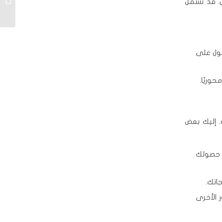
ل. قد تشمل
اطلب 96955854
صول على
وريًا.
. إليك بعض
 عمليات التوصيل عادةً في أقل من ثلاث ساعات، مما ensures حصولك
اتك.
 الأخرى