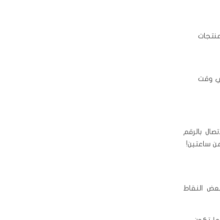
منتجات
ي وقت
صال بالرقم
ن ساعتين!
عض النقاط