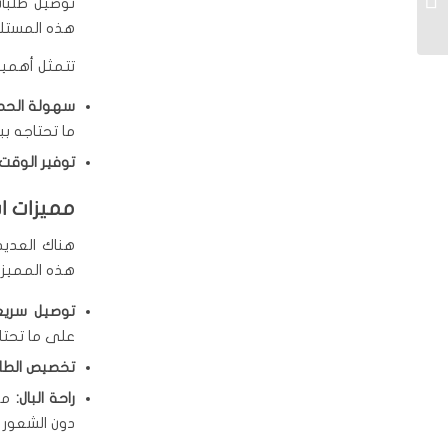
توصيل طلبات
96955854
هذه المستلزم
تتمثل أهمية
سهولة الحص
ما تحتاجه بب
توفير الوقت:
مميزات ا
هناك العديد
هذه المميزا
توصيل سريع
على ما تحتاج
تخصيص الطل
راحة البال:
مع 
دون الشعور ب