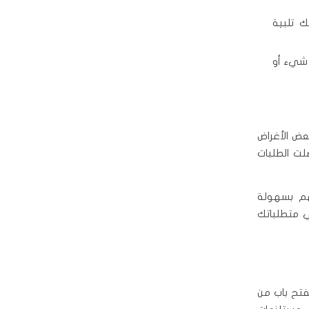
 تلبية
 شيء أو
عض الأغراض
لت الطلبات
هم بسهولة
بة مميزة ترضي متطلباتك
لرقم 96955854 هو المفتاح لفتح باب من