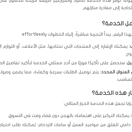
هولة. توفر هذه الخدمة للأفراد والمزارعين طريقة مريحة للحصول عل
حاجة إلى مغادرة منازلهم.
ل الخدمة؟
ا الرقم، يبدأ التجربة مباشرةً. إليك الخطوات effortlessly:
:
يمكنك الإشارة إلى المنتجات التي تحتاجها، مثل الأعلاف، أو اللوازم ا
وج.
يل:
ستحصل على تأكيدًا فوريًا من أحد ممثلي الخدمة لتأكيد تفاصيل الط
العنوان المحدد:
يتم توصيل الطلبات بسرعة وكفاءة، مما يضمن وصوله
لمناسب.
ار هذه الخدمة؟
يا تجعل هذه الخدمة الخيار المثالي:
يمكنك التركيز على اهتمامك بالهجن دون قضاء وقت في التسوق.
 داعي للقلق من مواعيد العمل أو ساعات الازدحام؛ يُمكنك طلب احتيا