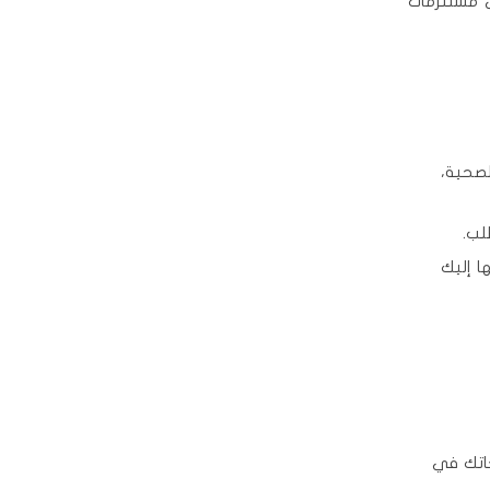
ى مستلزمات
لصحية،
لب.
ا إليك
جاتك في