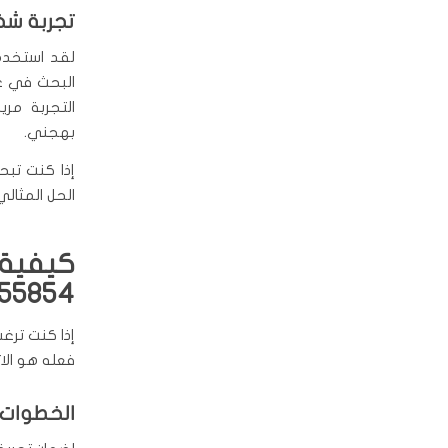
تجربة ش
لقد استخدم
البحث في عد
التجربة مري
بهجني.
إذا كنت تبح
الحل المثالي
كيفية 
55854
إذا كنت ترغ
فعله هو الاتصال بالرقم 96955854 واتباع بعض 
الخطوات 