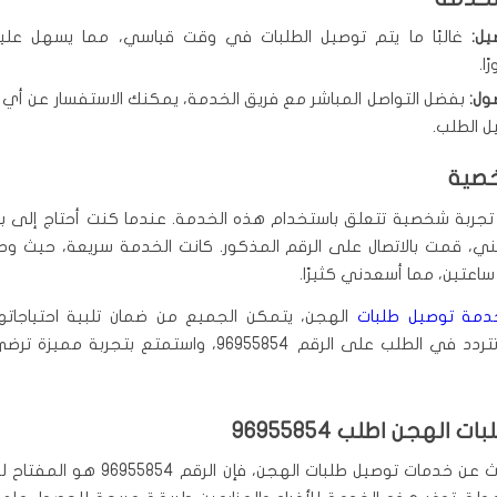
يل:
غالبًا ما يتم توصيل الطلبات في وقت قياسي، مما يسهل عليك
ا.
ول:
بفضل التواصل المباشر مع فريق الخدمة، يمكنك الاستفسار عن أي
ل الطلب.
خصية
جربة شخصية تتعلق باستخدام هذه الخدمة. عندما كنت أحتاج إلى ب
ي، قمت بالاتصال على الرقم المذكور. كانت الخدمة سريعة، حيث وص
اعتين، مما أسعدني كثيرًا.
دمة توصيل طلبات
الهجن، يتمكن الجميع من ضمان تلبية احتياجات
وفاعلية. لا تتردد في الطلب على الرقم 96955854، واستمتع بتجر
 الهجن اطلب 96955854
عندما نتحدث عن خدمات توصيل طلبات الهجن، فإن ا