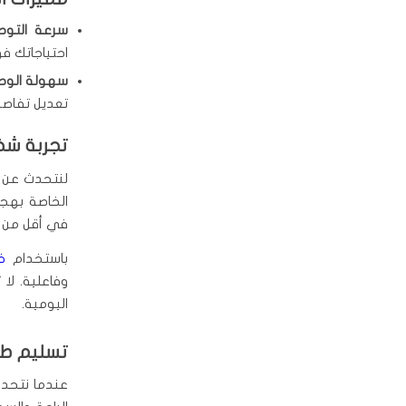
سرعة التوص
احتياجاتك فورً
سهولة الوص
تعديل تفاصي
تجربة ش
لنتحدث عن ت
الخاصة بهجن
في أقل من س
باستخدام
خ
اليومية.
تسليم طلبات