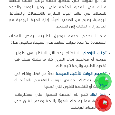
من أبرز الفوائد التي تقدمها خدمة توصيل طلبات عبدالله
مبارك هي القدرة الفائقة على توفير الوقت والجهد
للعملاء. في عالم اليوم المليء بالانشغالات والمشاغل
اليومية، يصبح من الصعب أحيانًا إدارة الحياة اليومية مع
الحاجة إلى الذهاب إلى المتاجر.
عند استخدام خدمة توصيل الطلبات، يمكن للعملاء
الاستفادة من عدة جوانب تساعد على تسهيل حياتهم، مثل:
تجنب الازدحام
: لا تحتاج بعد الآن للانتظار في طوابير
طويلة أو مواجهة زحام المرور. كل ما عليك فعله هو
تقديم الطلب، والراحة تتبع ذلك.
تخصيص الوقت للأشياء المهمة
: بدلاً من قضاء وقتك في
التسوق، يمكنك تخصيص الوقت للاهتمام بالعائلة أو
الهوايات أو الأنشطة الأخرى التي تحبها.
راحة البال
: تتيح لك الخدمة الحصول على مستلزماتك
بسهولة، مما يمنحك شعورًا بالراحة وعدم القلق حول
إتمام المهام الروتينية.