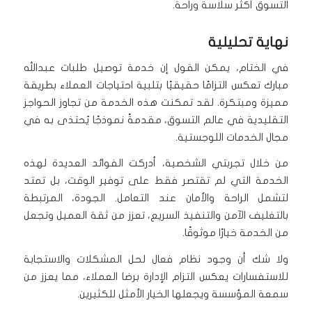
التسوق أكثر سلاسة وراحة.
نهاية تحليلية
في الختام، يمكن القول إن خدمة توصيل طلبات عبدالله
مبارك تعكس التزامًا حقيقيًا بتلبية احتياجات العملاء بطريقة
مميزة ومبتكرة. لقد تمكنت هذه الخدمة من تجاوز الحواجز
التقليدية في عالم التسوق، مقدمةً نموذجًا يُحتذى به في
مجال الخدمات اللوجستية.
من خلال تجربتي الشخصية، أدركت الفوائد العديدة لهذه
الخدمة التي لم تقتصر فقط على توفير الوقت، بل تمتد
لتشمل الراحة والأمان عند التعامل. الجودة، المرتبطة
بالتغليف الآمن والتنفيذ السريع، تعزز من ثقة العميل وتجعل
من الخدمة خيارًا موثوقًا.
ولا شك أن وجود نظام فعال لحل المشكلات والاستجابة
للاستفسارات يعكس التزام الإدارة برضا العملاء، مما يعزز من
سمعة المؤسسة ويجعلها الخيار الأمثل للكثيرين.