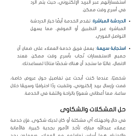
استفساراتهم عبر البريد الإلكتروني، حيث يتم الرد
في أسرع وقت ممكن.
الدردشة المباشرة
: تقدم الخدمة أيضًا خيار الدردشة
المباشرة عبر التطبيق أو الموقع، مما يسهل
التواصل الفوري.
استجابة سريعة
: يعمل فريق خدمة العملاء على ضمان أن
جميع الاستفسارات تُجاب بأسرع وقت ممكن. فعند
الاتصال، غالبًا ما ستجد أن هناك شخصًا متاحًا لمساعدتك.
شخصيًا، عندما كنت أبحث عن تفاصيل حول عروض خاصة،
قمت بإرسال بريد إلكتروني، وتلقيت ردًا احترافيًا وسريعًا خلال
ساعة، مما أعطاني شعورًا بالراحة والثقة في الخدمة.
حل المشكلات والشكاوى
في حال واجهتك أي مشكلة أو كان لديك شكوى، فإن خدمة
عملاء عبدالله مبارك تأخذ الأمور بجدية كبيرة. فالأمانة
والاحترام هما أساس تعاملهم مع العملاء، ويعملون بجد