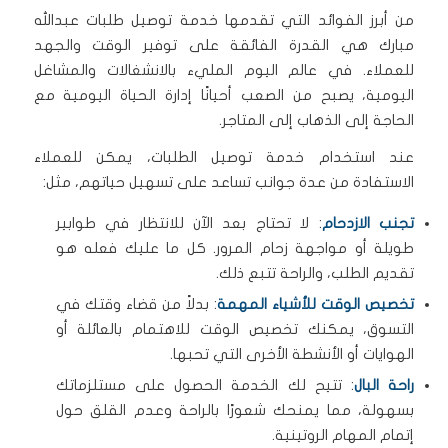
من أبرز الفوائد التي تقدمها خدمة توصيل طلبات عبدالله
مبارك هي القدرة الفائقة على توفير الوقت والجهد
للعملاء. في عالم اليوم المليء بالانشغالات والمشاغل
اليومية، يصبح من الصعب أحيانًا إدارة الحياة اليومية مع
الحاجة إلى الذهاب إلى المتاجر.
عند استخدام خدمة توصيل الطلبات، يمكن للعملاء
الاستفادة من عدة جوانب تساعد على تسهيل حياتهم، مثل:
تجنب الازدحام
: لا تحتاج بعد الآن للانتظار في طوابير
طويلة أو مواجهة زحام المرور. كل ما عليك فعله هو
تقديم الطلب، والراحة تتبع ذلك.
تخصيص الوقت للأشياء المهمة
: بدلاً من قضاء وقتك في
التسوق، يمكنك تخصيص الوقت للاهتمام بالعائلة أو
الهوايات أو الأنشطة الأخرى التي تحبها.
راحة البال
: تتيح لك الخدمة الحصول على مستلزماتك
بسهولة، مما يمنحك شعورًا بالراحة وعدم القلق حول
إتمام المهام الروتينية.